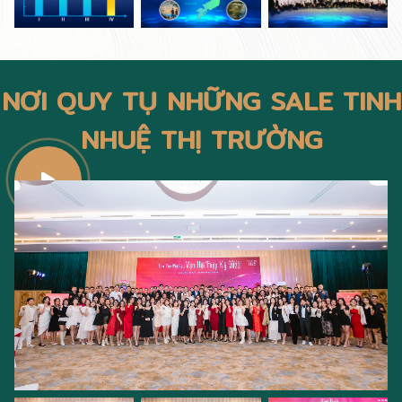
NƠI QUY TỤ NHỮNG SALE TINH
NHUỆ THỊ TRƯỜNG